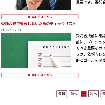
重要です。 委託合成
受託合成で失敗しないためのチェックリスト
2024/11/08
受託合成前に確認
前に、プロジェ
くべき重要なポイ
きは、依頼内容
的とゴールを定義す
最初
前へ
1
次へ