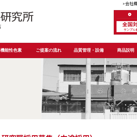
>会社
店
機能性色素
ご提案の流れ
品質管理・設備
商品説明