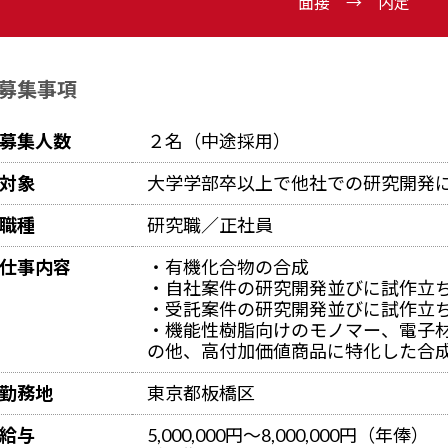
面接 → 内定
募集事項
募集人数
２名（中途採用）
対象
大学学部卒以上で他社での研究開発
職種
研究職／正社員
仕事内容
・有機化合物の合成
・自社案件の研究開発並びに試作立
・受託案件の研究開発並びに試作立
・機能性樹脂向けのモノマー、電子
の他、高付加価値商品に特化した合
勤務地
東京都板橋区
給与
5,000,000円～8,000,000円（年俸）