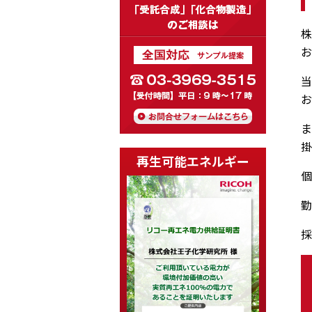
株
お
当
お
ま
掛
再生可能エネルギー
個
勤
採