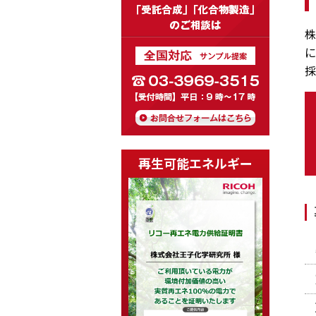
株
に
採
再生可能エネルギー