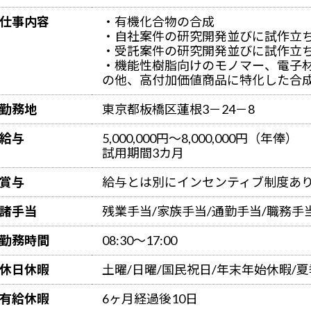
仕事内容
・有機化合物の合成
・自社案件の研究開発並びに試作立
・受託案件の研究開発並びに試作立
・機能性樹脂向けのモノマー、電子
の他、高付加価値商品に特化した合
勤務地
東京都板橋区蓮根3－24－8
給与
5,000,000円～8,000,000円（年俸）
試用期間3カ月
賞与
給与とは別にインセンティブ制度あ
諸手当
残業手当/家族手当/通勤手当/職務手
勤務時間
08:30～17:00
休日休暇
土曜/日曜/国民祝日/年末年始休暇/
有給休暇
6ヶ月経過後10日