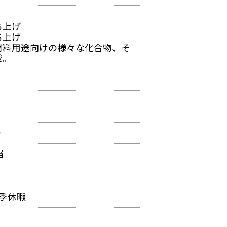
ち上げ
ち上げ
材料用途向けの様々な化合物、そ
成。
り
当
夏季休暇