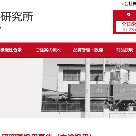
>会社
店
機能性色素
ご提案の流れ
品質管理・設備
商品説明